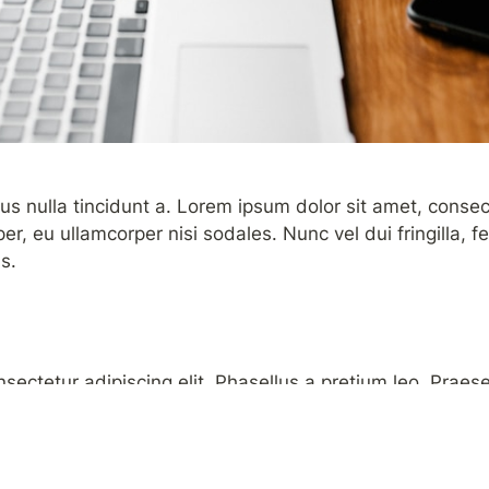
ctus nulla tincidunt a. Lorem ipsum dolor sit amet, consect
per, eu ullamcorper nisi sodales. Nunc vel dui fringilla, 
s.
ectetur adipiscing elit. Phasellus a pretium leo. Praese
a nec ipsum. Maecenas quis tincidunt sem. Quisque vitae
 amet risus hendrerit, tristique augue eu, dapibus risus. C
interdum in.