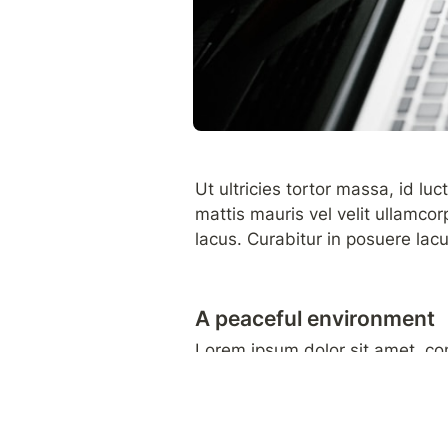
Ut ultricies tortor massa, id lu
mattis mauris vel velit ullamcor
lacus. Curabitur in posuere lacu
A peaceful environment
Lorem ipsum dolor sit amet, cons
rutrum eu malesuada sed, lacini
efficitur quis ut arcu. Nulla sit
lacus, sit amet pharetra neque 