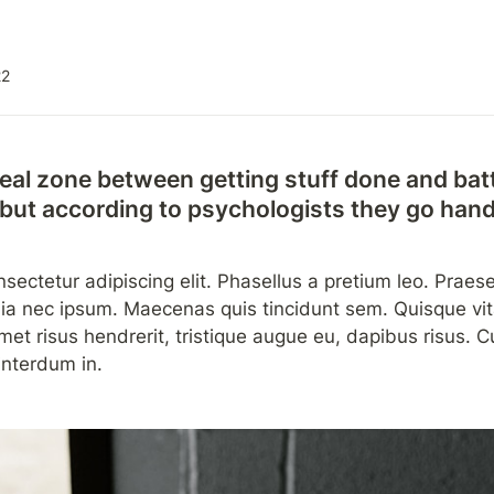
22
ideal zone between getting stuff done and battl
ut according to psychologists they go hand
ectetur adipiscing elit. Phasellus a pretium leo. Praese
a nec ipsum. Maecenas quis tincidunt sem. Quisque vitae
 amet risus hendrerit, tristique augue eu, dapibus risus. C
interdum in.