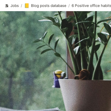
📒
Jobs
/
Blog posts database
/
6 Positive office habit