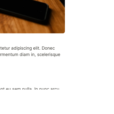
etur adipiscing elit. Donec 
fermentum diam in, scelerisque 
nt eu sem nulla. In nunc arcu, 
 nisl vel purus laoreet 
urabitur ullamcorper ligula 